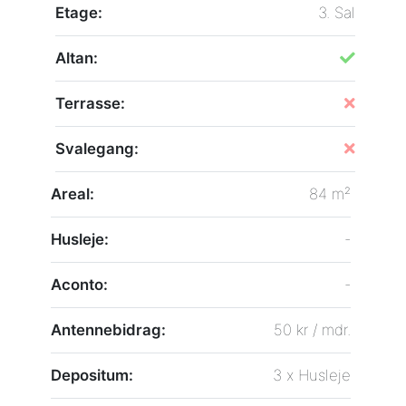
Etage:
3. Sal
Altan:
Terrasse:
Svalegang:
Areal:
84 m²
Husleje:
-
Aconto:
-
Antennebidrag:
50 kr / mdr.
Depositum:
3 x Husleje