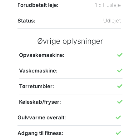
Forudbetalt leje:
1 x Husleje
Status:
Udlejet
Øvrige oplysninger
Opvaskemaskine:
Vaskemaskine:
Tørretumbler:
Køleskab/fryser:
Gulvvarme overalt:
Adgang til fitness: