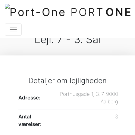
PORT
ONE
Lejl. 7 - 3. Sal
Detaljer om lejligheden
Porthusgade 1, 3. 7, 9000
Adresse:
Aalborg
Antal
3
værelser: