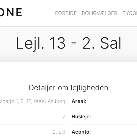
ONE
FORSIDE
BOLIGVÆLGER
BYGG
Lejl. 13 - 2. Sal
Detaljer om lejligheden
sgade 1, 2. 13, 9000 Aalborg
Areal:
2
Husleje:
2. Sal
Aconto: