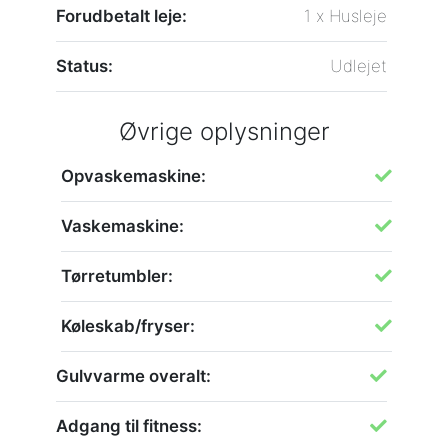
Forudbetalt leje:
1 x Husleje
Status:
Udlejet
Øvrige oplysninger
Opvaskemaskine:
Vaskemaskine:
Tørretumbler:
Køleskab/fryser:
Gulvvarme overalt:
Adgang til fitness: