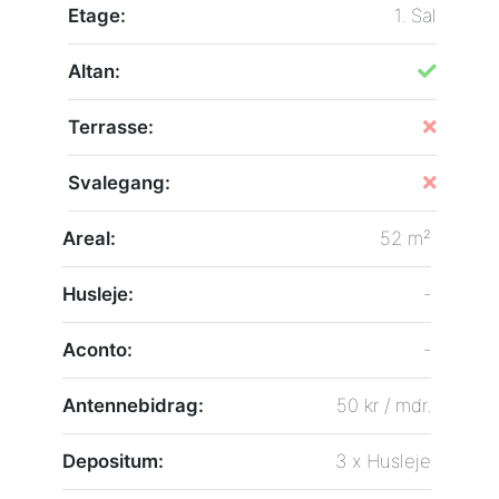
Etage:
1. Sal
Altan:
Terrasse:
Svalegang:
Areal:
52 m²
Husleje:
-
Aconto:
-
Antennebidrag:
50 kr / mdr.
Depositum:
3 x Husleje