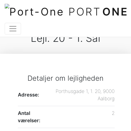
PORT
ONE
Lejl. 20 - 1. Sal
Detaljer om lejligheden
Porthusgade 1, 1. 20, 9000
Adresse:
Aalborg
Antal
2
værelser: