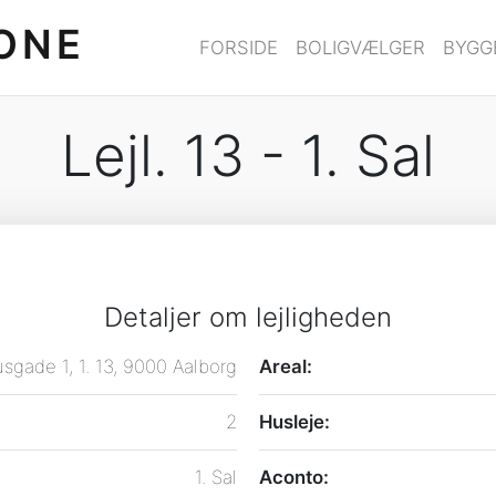
ONE
FORSIDE
BOLIGVÆLGER
BYGG
Lejl. 13 - 1. Sal
Detaljer om lejligheden
sgade 1, 1. 13, 9000 Aalborg
Areal:
2
Husleje:
1. Sal
Aconto: