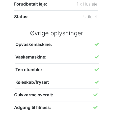
Forudbetalt leje:
1 x Husleje
Status:
Udlejet
Øvrige oplysninger
Opvaskemaskine:
Vaskemaskine:
Tørretumbler:
Køleskab/fryser:
Gulvvarme overalt:
Adgang til fitness: