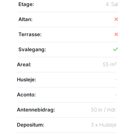
Etage:
4. Sal
Altan:
Terrasse:
Svalegang:
Areal:
55 m²
Husleje:
-
Aconto:
-
Antennebidrag:
50 kr / mdr.
Depositum:
3 x Husleje