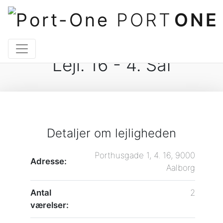
PORT
ONE
Lejl. 16 - 4. Sal
Detaljer om lejligheden
Porthusgade 1, 4. 16, 9000
Adresse:
Aalborg
Antal
2
værelser: