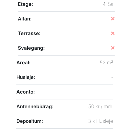
Etage:
4. Sal
Altan:
Terrasse:
Svalegang:
Areal:
52 m²
Husleje:
-
Aconto:
-
Antennebidrag:
50 kr / mdr.
Depositum:
3 x Husleje