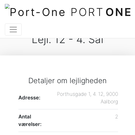
PORT
ONE
Lejl. 12 - 4. Sal
Detaljer om lejligheden
Porthusgade 1, 4. 12, 9000
Adresse:
Aalborg
Antal
2
værelser: